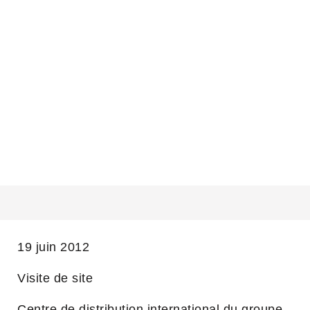
VISITE DU SITE NEWLOG – SCHNEIDER
ELECTRIC
19 juin 2012
Visite de site
Centre de distribution international du groupe