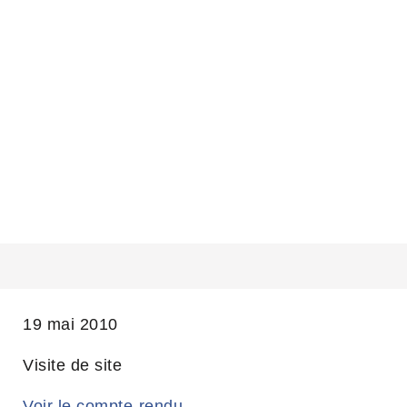
VISITE DU PORT DE LYON EDOUARD
HERRIOT
19 mai 2010
Visite de site
Voir le compte-rendu