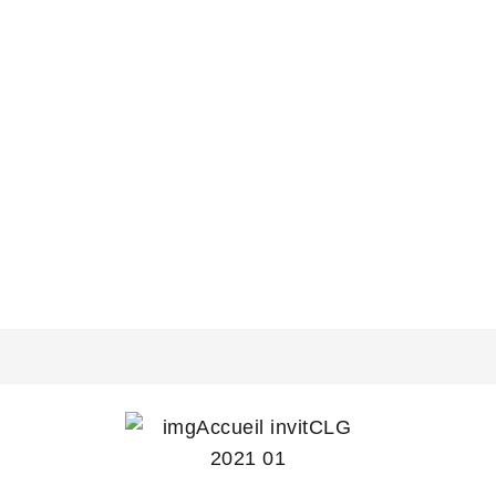
TEREVA, UNE LOGISTIQUE INTÉGRÉE
POUR LE B TO B EFFICACE ET DURABLE
DU GROUPE MARTIN BELAYSOUD