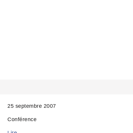
LE CLUB PRÉSENT AUX 4ÈME RSI
RHÔNE-ALPES
25 septembre 2007
Conférence
Lire