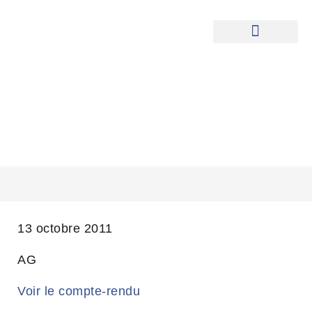
Edito du Club
Agenda des activités
ASSEMBLÉE GÉNÉRALE 2011
13 octobre 2011
AG
Voir le compte-rendu